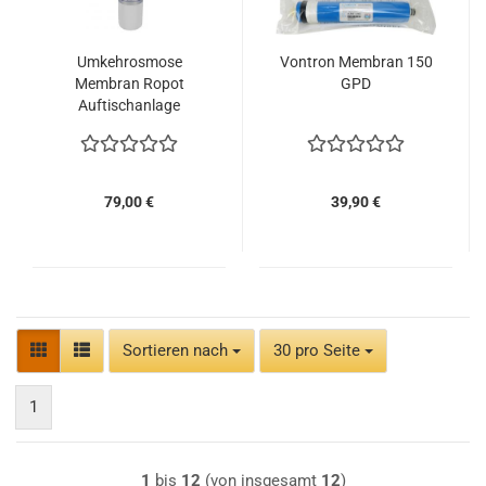
Umkehrosmose
Vontron Membran 150
Membran Ropot
GPD
Auftischanlage
79,00 €
39,90 €
Sortieren nach
pro Seite
Sortieren nach
30 pro Seite
1
1
bis
12
(von insgesamt
12
)