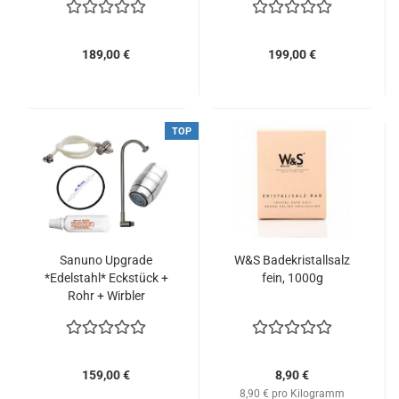
189,00 €
199,00 €
TOP
Sanuno Upgrade
W&S Badekristallsalz
*Edelstahl* Eckstück +
fein, 1000g
Rohr + Wirbler
Professional
Erweiterung Pflege
Wartung
159,00 €
8,90 €
8,90 € pro Kilogramm