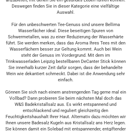
anzubieten, mit denen Sie ein gesundes Leben führen können.
Deswegen finden Sie in dieser Kategorie eine vielfältige
Auswahl.
Für den unbeschwerten Tee-Genuss sind unsere Bellima
Wasserfächer ideal. Diese beseitigen Spuren von
Schwermetallen, was zu einer Reduzierung der Wasserhärte
führt. Sie werden merken, dass das Aroma Ihres Tees mit den
Wasserfächern besser zur Geltung kommt. Auch bei Wein
steht der Genuss im Vordergrund. Mit dem im
Trinkwasserladen Leipzig bestellbaren DeCanter Stick können
Sie innerhalb kurzer Zeit dafür sorgen, dass der behandelte
Wein wie dekantiert schmeckt. Dabei ist die Anwendung sehr
einfach.
Gönnen Sie sich nach einem anstrengenden Tag gerne mal ein
Vollbad? Dann probieren Sie beim nächsten Mal doch das
W&S Badekristallsalz aus. Es wirkt entspannend und
entschlackend und reguliert gleichzeitig den
Feuchtigkeitshaushalt Ihrer Haut. Alternativ dazu möchten wir
Ihnen unsere Badesalz Kugeln aus Kristallsalz ans Herz legen.
Sie können damit ein Solebad mit entspannender, entgiftender