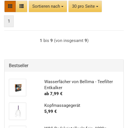
Sortieren nach
pro Seite
Sortieren nach
30 pro Seite
1
1
bis
9
(von insgesamt
9
)
Bestseller
Wasserfächer von Bellima - Teefilter
Entkalker
ab 7,99 €
Kopfmassagegerät
5,99 €