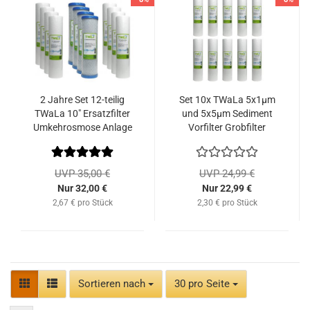
2 Jahre Set 12-teilig
Set 10x TWaLa 5x1µm
TWaLa 10" Ersatzfilter
und 5x5µm Sediment
Umkehrosmose Anlage
Vorfilter Grobfilter
RO Hauswasserfilter
Wasserfilter 10 Zoll
Sediment Aktivkohle
Wasserfilter
UVP 35,00 €
UVP 24,99 €
Nur 32,00 €
Nur 22,99 €
2,67 € pro Stück
2,30 € pro Stück
Sortieren nach
pro Seite
Sortieren nach
30 pro Seite