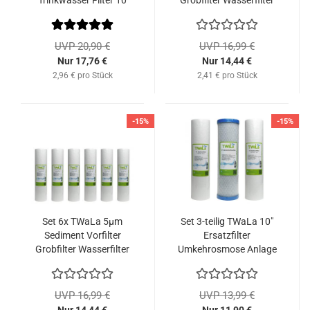
Trinkwasser Filter 10
Grobfilter Wasserfilter
Zoll Wasserfilter
10 Zoll
UVP 20,90 €
UVP 16,99 €
Nur 17,76 €
Nur 14,44 €
2,96 € pro Stück
2,41 € pro Stück
-15%
-15%
Set 6x TWaLa 5µm
Set 3-teilig TWaLa 10"
Sediment Vorfilter
Ersatzfilter
Grobfilter Wasserfilter
Umkehrosmose Anlage
10 Zoll
RO Sediment Aktivkohle
UVP 16,99 €
UVP 13,99 €