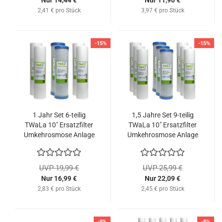
Nur 14,44 €
Nur 11,90 €
2,41 € pro Stück
3,97 € pro Stück
-15%
-15%
1 Jahr Set 6-teilig
1,5 Jahre Set 9-teilig
TWaLa 10" Ersatzfilter
TWaLa 10" Ersatzfilter
Umkehrosmose Anlage
Umkehrosmose Anlage
RO Sediment Aktivkohle
RO Sediment Aktivkohle
UVP 19,99 €
UVP 25,99 €
Nur 16,99 €
Nur 22,09 €
2,83 € pro Stück
2,45 € pro Stück
-8%
-8%