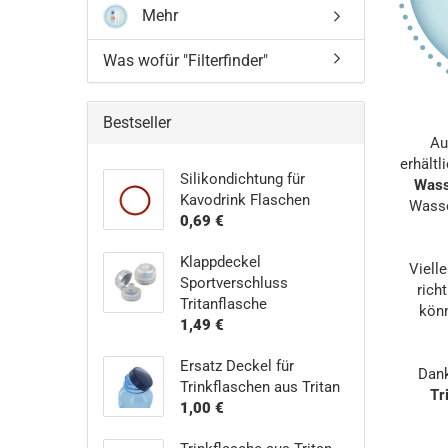
Mehr
Was wofür "Filterfinder"
Bestseller
A
erhält
Silikondichtung für
Wass
Kavodrink Flaschen
Wasse
0,69 €
Klappdeckel
Viell
Sportverschluss
rich
Tritanflasche
könn
1,49 €
Ersatz Deckel für
Dan
Trinkflaschen aus Tritan
Tr
1,00 €