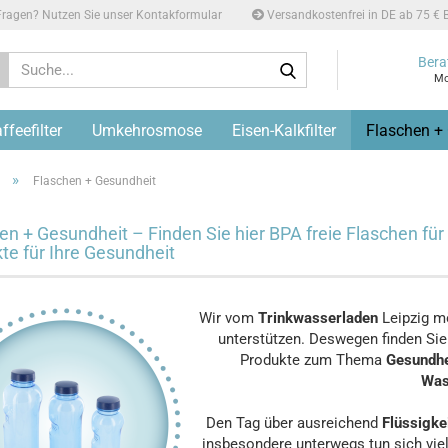
ragen? Nutzen Sie unser Kontakformular
Versandkostenfrei in DE ab 75 € B
Suche...
Bera
Mo
feefilter
Umkehrosmose
Eisen-Kalkfilter
Flaschen +
»
Flaschen + Gesundheit
en + Gesundheit – Finden Sie hier BPA freie Flaschen für 
te für Ihre Gesundheit
Wir vom
Trinkwasserladen
Leipzig m
unterstützen. Deswegen finden Sie i
Produkte zum Thema
Gesundh
Was
Den Tag über ausreichend
Flüssigke
insbesondere unterwegs tun sich vie