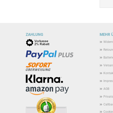
ZAHLUNG
MEHR Ü
Widerr
Retour
Batteri
Versan
Kontak
Impre
AGB
Privat
Callbac
Cookie