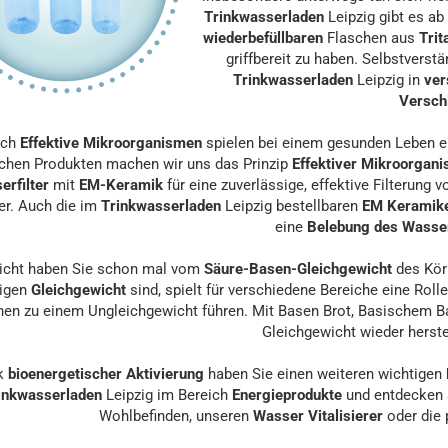
Trinkwasserladen
Leipzig gibt es a
wiederbefüllbaren
Flaschen aus
Tri
griffbereit zu haben. Selbstverstä
Trinkwasserladen
Leipzig in
ver
Versch
uch
Effektive Mikroorganismen
spielen bei einem gesunden Leben ei
lichen Produkten machen wir uns das Prinzip
Effektiver Mikroorgan
erfilter
mit
EM-Keramik
für eine zuverlässige, effektive Filterung 
r. Auch die im
Trinkwasserladen
Leipzig bestellbaren
EM Keramike
eine
Belebung des Wasse
eicht haben Sie schon mal vom
Säure-Basen-Gleichgewicht
des Kör
tigen
Gleichgewicht
sind, spielt für verschiedene Bereiche eine Rol
en zu einem Ungleichgewicht führen. Mit Basen Brot, Basischem B
Gleichgewicht wieder herste
k
bioenergetischer Aktivierung
haben Sie einen weiteren wichtigen
inkwasserladen
Leipzig im Bereich
Energieprodukte
und entdecken 
Wohlbefinden, unseren
Wasser Vitalisierer
oder die