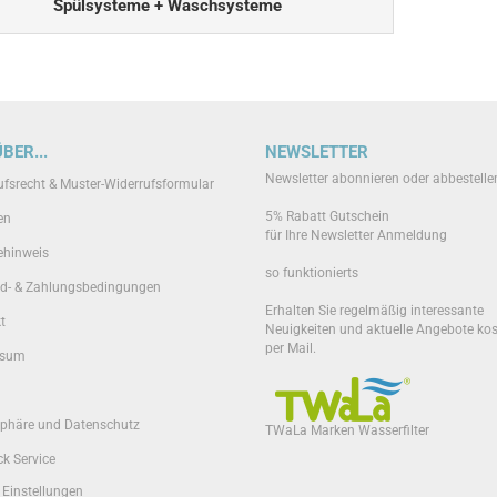
Spülsysteme + Waschsysteme
BER...
NEWSLETTER
Newsletter abonnieren oder abbestelle
ufsrecht & Muster-Widerrufsformular
5% Rabatt Gutschein
en
für Ihre Newsletter Anmeldung
ehinweis
so funktionierts
d- & Zahlungsbedingungen
Erhalten Sie regelmäßig interessante
t
Neuigkeiten und aktuelle Angebote ko
per Mail.
ssum
sphäre und Datenschutz
TWaLa Marken Wasserfilter
k Service
 Einstellungen