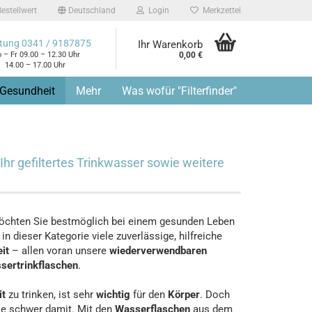
estellwert
Deutschland
Login
Merkzettel
tung 0341 / 9187875
Ihr Warenkorb
 – Fr 09.00 – 12.30 Uhr
0,00 €
14.00 – 17.00 Uhr
 Gesundheit
Mehr
Was wofür "Filterfinder"
Ihr gefiltertes Trinkwasser sowie weitere
öchten Sie bestmöglich bei einem gesunden Leben
n dieser Kategorie viele zuverlässige, hilfreiche
eit
– allen voran unsere
wiederverwendbaren
sertrinkflaschen
.
it
zu trinken, ist sehr
wichtig
für den
Körper
. Doch
le schwer damit. Mit den
Wasserflaschen
aus dem