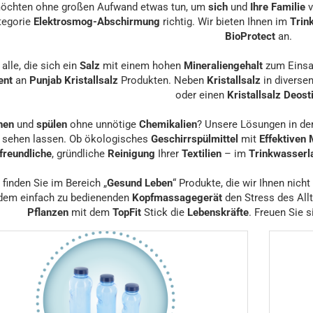
öchten ohne großen Aufwand etwas tun, um
sich
und
Ihre Familie
tegorie
Elektrosmog-Abschirmung
richtig. Wir bieten Ihnen im
Trin
BioProtect
an.
 alle, die sich ein
Salz
mit einem hohen
Mineraliengehalt
zum Einsa
ent
an
Punjab Kristallsalz
Produkten. Neben
Kristallsalz
in diverse
oder einen
Kristallsalz Deos
hen
und
spülen
ohne unnötige
Chemikalien
? Unsere Lösungen in de
 sehen lassen. Ob ökologisches
Geschirrspülmittel
mit
Effektiven
freundliche
, gründliche
Reinigung
Ihrer
Textilien
– im
Trinkwasser
 finden Sie im Bereich „
Gesund Leben
“ Produkte, die wir Ihnen nich
dem einfach zu bedienenden
Kopfmassagegerät
den Stress des All
Pflanzen
mit dem
TopFit
Stick die
Lebenskräfte
. Freuen Sie 