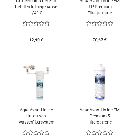
10" Leercontainer zum
AquaAvanti Inline EM
befüllen Inlinegehäuse
IFP Premium
1/4" IG
Filterpatrone
12,90 €
70,67 €
AquaAvanti Inline
AquaAvanti Inline EM
Untertisch
Premium 5
Wasserfiltersystem
Filterpatrone