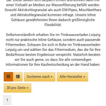
dar. Diese lassen sich bequem öffnen und können dann mit
einer Vielzahl an Medien zur Wasserfilterung befüllt werden.
Sowohl Aktivkohlegranulat als auch EM-Pipes, Mischbettharz
und Aktivkohlegranulat kommen infrage. Unsere Inline
Gehäuse gewährleisten Ihnen dadurch größtmögliche
Flexibilität.
Selbstverständlich erhalten Sie im Trinkwasserladen Leipzig
nicht nur praktische Inline Gehäuse, sondern auch passende
Filtermedien. Schauen Sie sich in Ruhe im Trinkwasserladen
Leipzig um und wählen Sie das Filtermedium, das die für Ihre
Bedürfnisse besten Ergebnisse verspricht. Natürlich beraten
wir Sie auch gerne, so dass Sie alle notwendigen
Informationen für Ihre Kaufentscheidung an der Hand haben.
Sortieren nach
Sortieren nach
Alle Hersteller
pro Seite
30 pro Seite
1