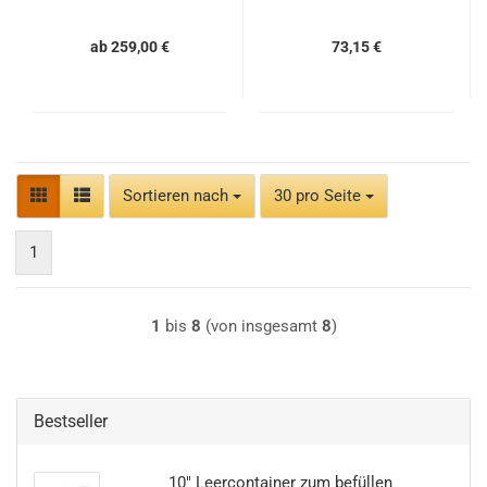
ab 259,00 €
73,15 €
Sortieren nach
pro Seite
Sortieren nach
30 pro Seite
1
1
bis
8
(von insgesamt
8
)
Bestseller
10" Leercontainer zum befüllen