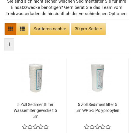
Sie sind sich nicht sicher, welchen Sedimentfilter Sie für Ihre
Einsatzzwecke benötigen? Gern berät Sie das Team vom
Trinkwasserladen.de hinsichtlich der verschiedenen Optionen.
Sortieren nach
pro Seite
Sortieren nach
30 pro Seite
1
5 Zoll Sedimentfilter
5 Zoll Sedimentfilter 5
Wasserfilter gewickelt 5
µm WP5-5 Polypropylen
µm