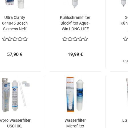
Ultra Clarity
Kühlschrankfilter
3
644845 Bosch
Blockfilter Aqua-
Kühl
Siemens Neff
Win LONG LIFE
Gaggenau
St
57,90 €
19,99 €
15,
Wpro Wasserfilter
Wasserfilter
LG 
USC100,
Microfilter