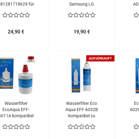
481281718629 für
Samsung LG
AD
SBS Kühlschränke
ersetzt DA29-
AD
10105J
24,90 €
19,90 €
AUSVERKAUFT
Wasserfilter
Wasserfilter Eco
Ec
EcoAqua EFF-
Aqua EFF-6032B
6026
6011A kompatibel
kompatibel zu
u Samsung DA29-
Panasonic
Kühl
00003G