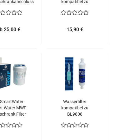
schrankanschluss
kompatibel zu
Siemens Bosch
Daewoo Neff
DD7098 497818
b 25,00 €
15,90 €
 SmartWater
Wasserfilter
rt Water MWF
kompatibel zu
schrank Filter
BL9808
5231JA2012A SBS
extern