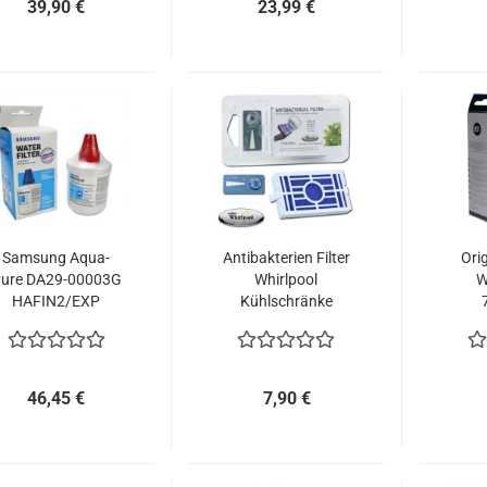
39,90 €
23,99 €
Samsung Aqua-
Antibakterien Filter
Ori
ure DA29-00003G
Whirlpool
W
HAFIN2/EXP
Kühlschränke
ANT001 -
46,45 €
7,90 €