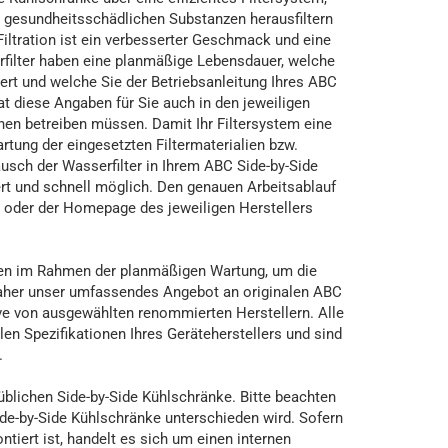
gesundheitsschädlichen Substanzen herausfiltern
Filtration ist ein verbesserter Geschmack und eine
rfilter haben eine planmäßige Lebensdauer, welche
iert und welche Sie der Betriebsanleitung Ihres ABC
 diese Angaben für Sie auch in den jeweiligen
hen betreiben müssen. Damit Ihr Filtersystem eine
rtung der eingesetzten Filtermaterialien bzw.
tausch der Wasserfilter in Ihrem ABC Side-by-Side
t und schnell möglich. Den genauen Arbeitsablauf
s oder der Homepage des jeweiligen Herstellers
ilen im Rahmen der planmäßigen Wartung, um die
daher unser umfassendes Angebot an originalen ABC
tive von ausgewählten renommierten Herstellern. Alle
len Spezifikationen Ihres Geräteherstellers und sind
.
süblichen Side-by-Side Kühlschränke. Bitte beachten
ide-by-Side Kühlschränke unterschieden wird. Sofern
tiert ist, handelt es sich um einen internen