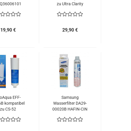
Q36006101
zu Ultra Clarity
Q36006102
Kühlschrankfilter
19,90 €
29,90 €
oAqua EFF-
Samsung
B kompatibel
Wasserfilter DA29-
zu CS-52
00020B HAFIN-CIN
schrankfilter
DA99-02131B