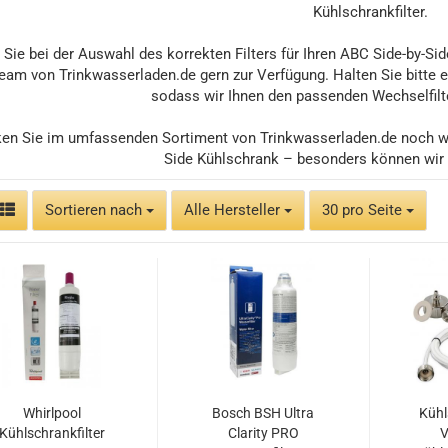
Kühlschrankfilter.
 Sie bei der Auswahl des korrekten Filters für Ihren ABC Side-by-Si
eam von Trinkwasserladen.de gern zur Verfügung. Halten Sie bitte e
sodass wir Ihnen den passenden Wechselfil
en Sie im umfassenden Sortiment von Trinkwasserladen.de noch weit
Side Kühlschrank – besonders können wir
Sortieren nach
pro Seite
Sortieren nach
Alle Hersteller
30 pro Seite
Whirlpool
Bosch BSH Ultra
Kühl
Kühlschrankfilter
Clarity PRO
V