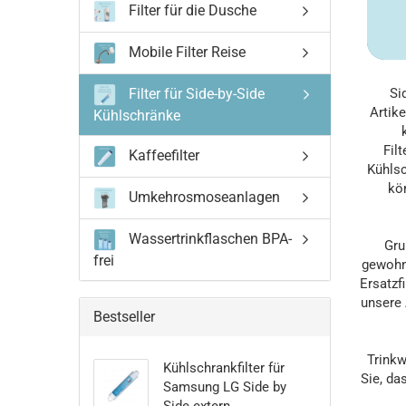
Filter für die Dusche
Mobile Filter Reise
Filter für Side-by-Side
Si
Artik
Kühlschränke
Fil
Kaffeefilter
Kühlsc
kö
Umkehrosmoseanlagen
Wassertrinkflaschen BPA-
Gru
frei
gewohn
Ersatzf
unsere 
Bestseller
Trinkw
Kühlschrankfilter für
Sie, da
Samsung LG Side by