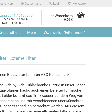
estellwert
Deutschland
Login
Merkzettel
tung 0341 / 9187875
Ihr Warenkorb
 – Fr 09.00 – 12.30 Uhr
0,00 €
14.00 – 17.00 Uhr
 Gesundheit
Mehr
Was wofür "Filterfinder"
er | Externe Filter
nen Ersatzfilter für Ihren ABC Kühlschrank.
e Side by Side Kühlschränke Einzug in unser Leben
tauvolumen häufig auch einen Bereiter für frische
er. Leider kommt das Trinkwasser auf dem Weg vom
Wasseranschluss mit verschiedenen unerwünschten
esundheitsschädlich betrachtet werden. Aus diesem
e Kühlschränke über eine effizientes Filtersystem,