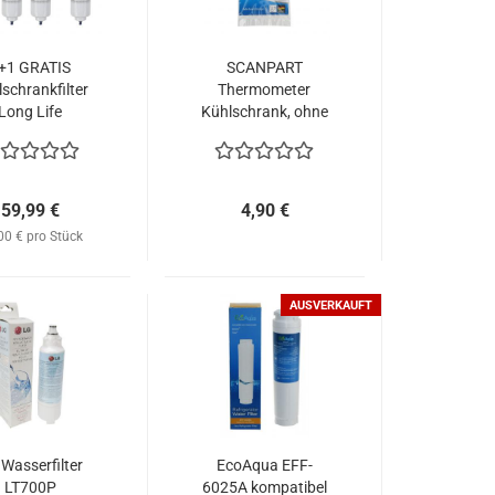
+1 GRATIS
SCANPART
schrankfilter
Thermometer
Long Life
Kühlschrank, ohne
eckanschluß
Quecksilber
6mm
59,99 €
4,90 €
00 € pro Stück
AUSVERKAUFT
Wasserfilter
EcoAqua EFF-
LT700P
6025A kompatibel