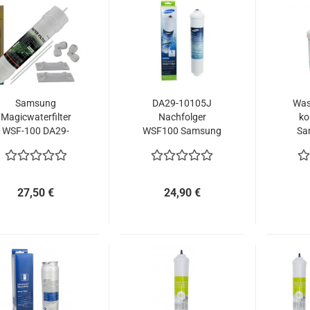
Samsung
DA29-10105J
Wass
Magicwaterfilter
Nachfolger
ko
WSF-100 DA29-
WSF100 Samsung
Sa
0105C/H WSF100
Magicwaterfilter
DA2
27,50 €
24,90 €