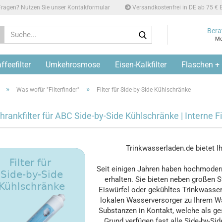
ragen? Nutzen Sie unser Kontakformular
Versandkostenfrei in DE ab 75 € B
Suche...
Bera
Mo
feefilter
Umkehrosmose
Eisen-Kalkfilter
Flaschen +
»
»
Was wofür "Filterfinder"
Filter für Side-by-Side Kühlschränke
rankfilter für ABC Side-by-Side Kühlschränke | Interne Filt
Trinkwasserladen.de bietet Ih
Seit einigen Jahren haben hochmodern
erhalten. Sie bieten neben großen S
Eiswürfel oder gekühltes Trinkwass
lokalen Wasserversorger zu Ihrem 
Substanzen in Kontakt, welche als g
Grund verfügen fast alle Side-by-Sid