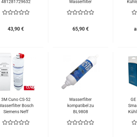
481281729632
Wasserfilter
Kühl
SBS002 a.f.
11032518
Bauknecht
43,90 €
65,90 €
a
3M Cuno CS-52
Wasserfilter
GE
asserfilter Bosch
kompatibel zu
Sma
Siemens Neff
BL9808
Kühl
Gaggenau
5231JA2012A für
SBS LG