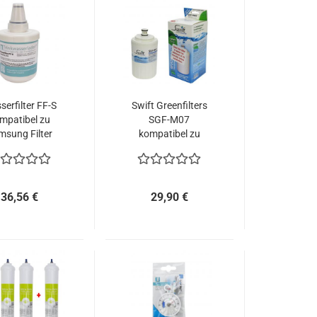
erfilter FF-S
Swift Greenfilters
mpatibel zu
SGF-M07
msung Filter
kompatibel zu
9-00003B/A
Maytag Puriclean
UKF7003
Kühlschrankfilter
36,56 €
29,90 €