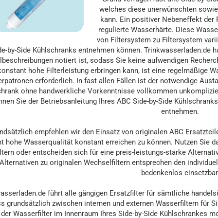
welches diese unerwünschten sowie 
kann. Ein positiver Nebeneffekt der 
regulierte Wasserhärte. Diese Wasse
von Filtersystem zu Filtersystem vari
de-by-Side Kühlschranks entnehmen können. Trinkwasserladen.de hat
elbeschreibungen notiert ist, sodass Sie keine aufwendigen Recherc
konstant hohe Filterleistung erbringen kann, ist eine regelmäßige Wa
terpatronen erforderlich. In fast allen Fällen ist der notwendige Aus
hrank ohne handwerkliche Vorkenntnisse vollkommen unkomplizier
nnen Sie der Betriebsanleitung Ihres ABC Side-by-Side Kühlschrank
entnehmen.
ndsätzlich empfehlen wir den Einsatz von originalen ABC Ersatzte
t hohe Wasserqualität konstant erreichen zu können. Nutzen Sie 
iltern oder entscheiden sich für eine preis-leistungs-starke Alterna
Alternativen zu originalen Wechselfiltern entsprechen den individuel
bedenkenlos einsetzbar
asserladen.de führt alle gängigen Ersatzfilter für sämtliche handel
ss grundsätzlich zwischen internen und externen Wasserfiltern für S
der Wasserfilter im Innenraum Ihres Side-by-Side Kühlschrankes mon