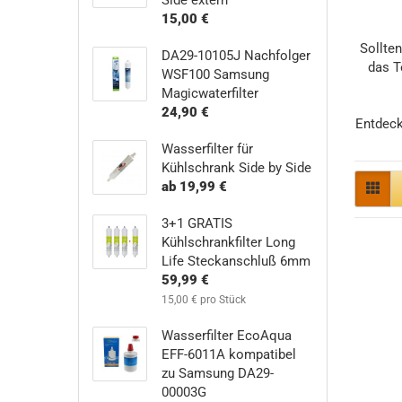
Side extern
15,00 €
Sollten
DA29-10105J Nachfolger
das T
WSF100 Samsung
Magicwaterfilter
24,90 €
Entdeck
Wasserfilter für
Kühlschrank Side by Side
ab 19,99 €
3+1 GRATIS
Kühlschrankfilter Long
Life Steckanschluß 6mm
59,99 €
15,00 € pro Stück
Wasserfilter EcoAqua
EFF-6011A kompatibel
zu Samsung DA29-
00003G