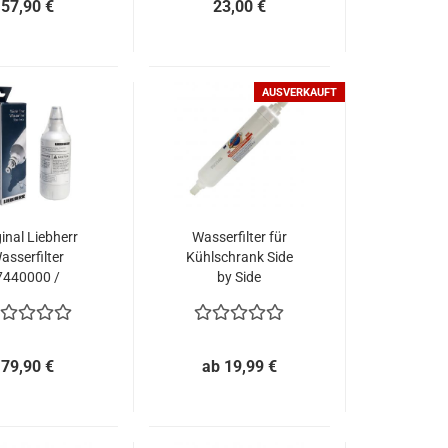
57,90 €
23,00 €
AUSVERKAUFT
ginal Liebherr
Wasserfilter für
asserfilter
Kühlschrank Side
7440000 /
by Side
9880980
79,90 €
ab 19,99 €