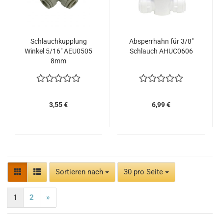
Schlauchkupplung
Absperrhahn für 3/8"
Winkel 5/16" AEU0505
Schlauch AHUC0606
8mm
3,55 €
6,99 €
Sortieren nach
pro Seite
Sortieren nach
30 pro Seite
1
2
»