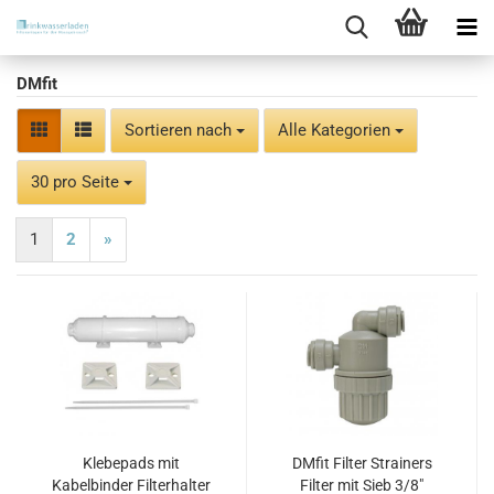
DMfit
Sortieren nach
Sortieren nach
Alle Kategorien
pro Seite
30 pro Seite
1
2
»
Klebepads mit
DMfit Filter Strainers
Kabelbinder Filterhalter
Filter mit Sieb 3/8"