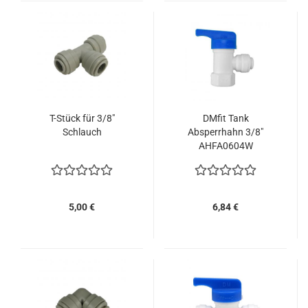
T-Stück für 3/8"
DMfit Tank
Schlauch
Absperrhahn 3/8"
AHFA0604W
5,00 €
6,84 €