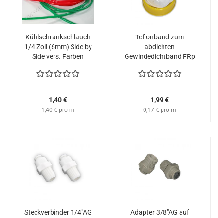
Kühlschrankschlauch
Teflonband zum
1/4 Zoll (6mm) Side by
abdichten
Side vers. Farben
Gewindedichtband FRp
Feingewinde
1,40 €
1,99 €
1,40 € pro m
0,17 € pro m
Steckverbinder 1/4"AG
Adapter 3/8"AG auf