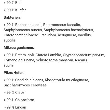
> 90 % Blei
> 90 % Kupfer
Bakterien:
> 99 % Escherichia coli, Enterococcus faecalis,
Staphylococcus aureus, Staphylococcus haemolyticus,
Enterobacter cloacae, Pseudom. aeruginosa, Bacillus
subtilis
Mikroorganismen:
> 99 % Entam. coli, Giardia Lamblia, Cryptosporodium parvum,
Hymenolepis nana, Schistosoma mansoni, Ascaris
suum
Pilze/Hefen:
> 99 % Candida albicans, Rhodotorula mucilaginosa,
Saccharomyces cerevisae
> 99 % Chlor
> 99 % Chloroform
> 99 % Lindan