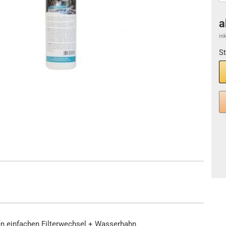
a
in
St
S
n einfachen Filterwechsel + Wasserhahn