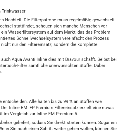
n Trinkwasser
en Nachteil. Die Filterpatrone muss regelmäßig gewechselt
wechsel stattfindet, scheuen sich manche Menschen vor
e, ein Wasserfiltersystem auf dem Markt, das das Problem
ntiertes Schnellwechselsystem vereinfacht den Prozess
nicht nur den Filtereinsatz, sondern die komplette
s auch Aqua Avanti Inline dies mit Bravour schafft. Selbst bei
ntertisch-Filter sämtliche unerwünschten Stoffe. Dabei
n:
e entscheiden. Alle halten bis zu 99 % an Stoffen wie
er Inline EM IFP Premium Filtereinsatz erzielt eine etwas
t im Vergleich zur Inline EM Premium 5.
ehör geliefert, sodass Sie direkt starten können. Sogar ein
Wenn Sie noch einen Schritt weiter gehen wollen, können Sie