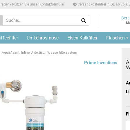
ragen? Nutzen Sie unser Kontakformular
Versandkostenfrei in DE ab 75 € B
Suche...
Bera
Mo
feefilter
Umkehrosmose
Eisen-Kalkfilter
Flaschen +
AquaAvanti Inline Untertisch Wasserfiltersystem
A
Prime Inventions
W
Ar
Li
Fi