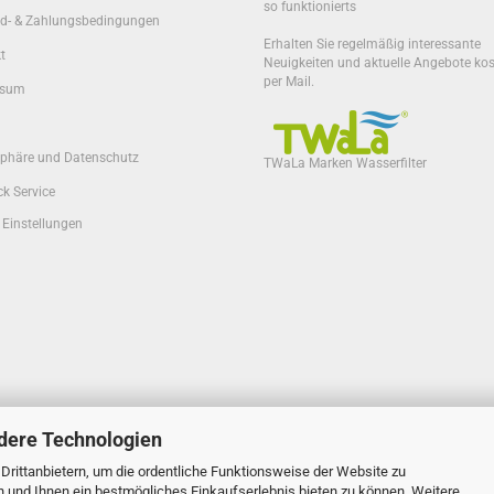
so funktionierts
d- & Zahlungsbedingungen
Erhalten Sie regelmäßig interessante
t
Neuigkeiten und aktuelle Angebote ko
per Mail.
ssum
sphäre und Datenschutz
TWaLa Marken Wasserfilter
k Service
 Einstellungen
dere Technologien
rittanbietern, um die ordentliche Funktionsweise der Website zu
n und Ihnen ein bestmögliches Einkaufserlebnis bieten zu können. Weitere