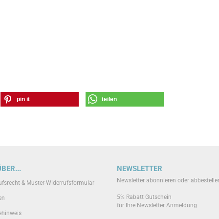
pin it
teilen
BER...
NEWSLETTER
Newsletter abonnieren oder abbestelle
ufsrecht & Muster-Widerrufsformular
5% Rabatt Gutschein
en
für Ihre Newsletter Anmeldung
ehinweis