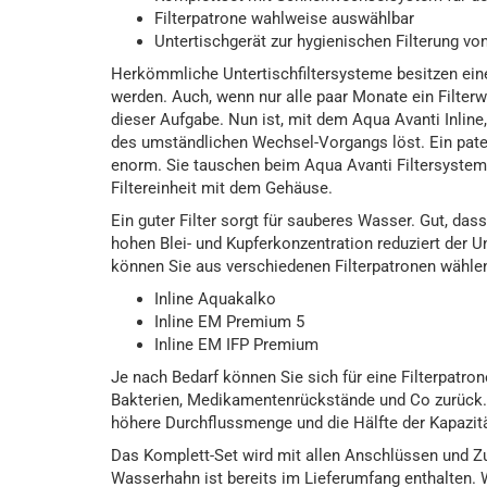
Filterpatrone wahlweise auswählbar
Untertischgerät zur hygienischen Filterung vo
Herkömmliche Untertischfiltersysteme besitzen ein
werden. Auch, wenn nur alle paar Monate ein Filter
dieser Aufgabe. Nun ist, mit dem Aqua Avanti Inlin
des umständlichen Wechsel-Vorgangs löst. Ein pate
enorm. Sie tauschen beim Aqua Avanti Filtersystem 
Filtereinheit mit dem Gehäuse.
Ein guter Filter sorgt für sauberes Wasser. Gut, das
hohen Blei- und Kupferkonzentration reduziert der U
können Sie aus verschiedenen Filterpatronen wähle
Inline Aquakalko
Inline EM Premium 5
Inline EM IFP Premium
Je nach Bedarf können Sie sich für eine Filterpatron
Bakterien, Medikamentenrückstände und Co zurück. D
höhere Durchflussmenge und die Hälfte der Kapazitä
Das Komplett-Set wird mit allen Anschlüssen und Zub
Wasserhahn ist bereits im Lieferumfang enthalten. 